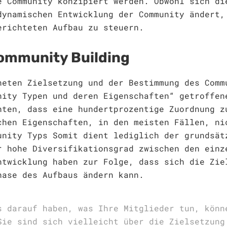
e Community konzipiert werden. Obwohl sich di
dynamischen Entwicklung der Community ändert,
erichteten Aufbau zu steuern.
Community Building
neten Zielsetzung und der Bestimmung des Comm
nity Typen und deren Eigenschaften“ getroffen
hten, dass eine hundertprozentige Zuordnung z
chen Eigenschaften, in den meisten Fällen, ni
unity Typs Somit dient lediglich der grundsät
r hohe Diversifikationsgrad zwischen den einz
ntwicklung haben zur Folge, dass sich die Zie
hase des Aufbaus ändern kann.
s darauf haben, was Ihre Mitglieder tun, könn
Sie sind sich vielleicht über die Zielsetzung