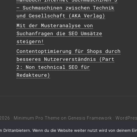
– Suchmaschinen zwischen Technik
und Gesellschaft (AKA Verlag)
Mit der Musteranalyse von
Suchanfragen die SEO Umsätze
steigern!
Contentoptimierung für Shops durch
besseres Nutzerverständnis (Part
2: Non technical SEO für
Redakteure)
2026 ·
Minimum Pro Theme
on
Genesis Framework
·
WordPre
n Drittanbietern. Wenn du die Website weiter nutzt wird von deinem E