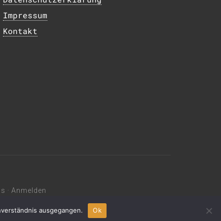
Impressum
Kontakt
ss
·
Anmelden
inverständnis ausgegangen.
Ok